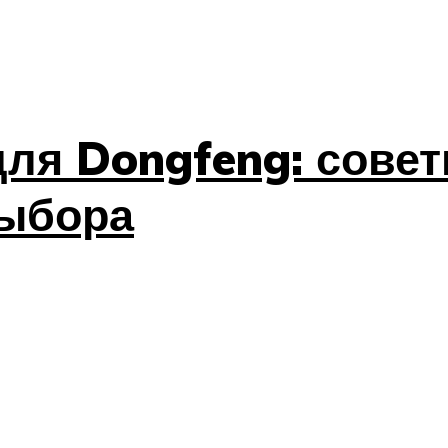
для Dongfeng: сове
выбора