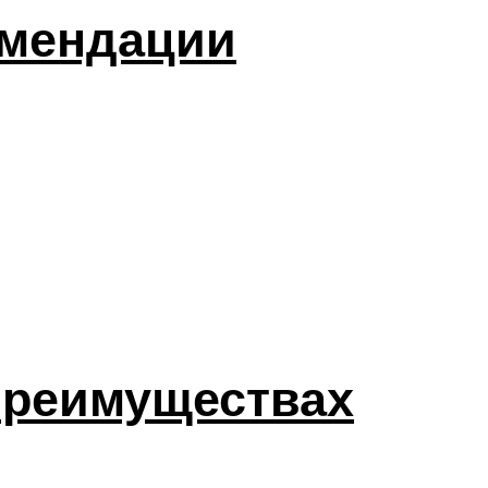
омендации
 преимуществах