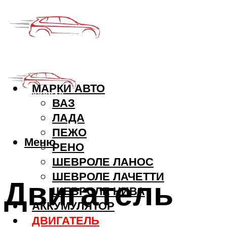
МАРКИ АВТО
ВАЗ
ЛАДА
ПЕЖО
Меню
РЕНО
ШЕВРОЛЕ ЛАНОС
ШЕВРОЛЕ ЛАЧЕТТИ
Двигатель
ШЕВРОЛЕ НИВА
АККУМУЛЯТОР
ДВИГАТЕЛЬ