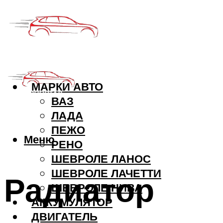
МАРКИ АВТО
ВАЗ
ЛАДА
ПЕЖО
Меню
РЕНО
ШЕВРОЛЕ ЛАНОС
ШЕВРОЛЕ ЛАЧЕТТИ
Радиатор
ШЕВРОЛЕ НИВА
АККУМУЛЯТОР
ДВИГАТЕЛЬ