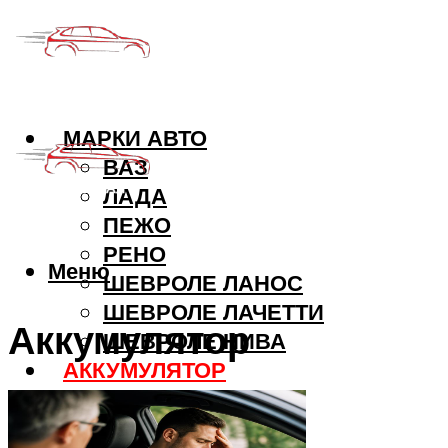
МАРКИ АВТО
ВАЗ
ЛАДА
ПЕЖО
РЕНО
Меню
ШЕВРОЛЕ ЛАНОС
ШЕВРОЛЕ ЛАЧЕТТИ
Аккумулятор
ШЕВРОЛЕ НИВА
АККУМУЛЯТОР
ДВИГАТЕЛЬ
КОЛЕСА И ШИНЫ