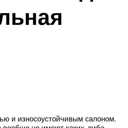
альная
тью и износоустойчивым салоном.
в вообще не имеют каких-либо