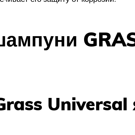
шампуни GRA
и
rass Universal 