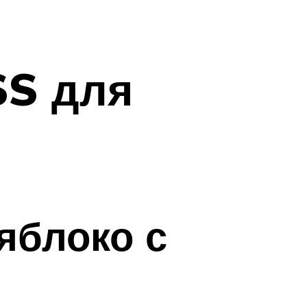
SS для
яблоко с