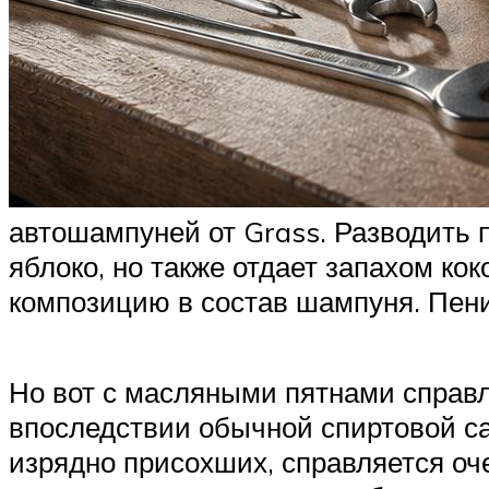
автошампуней от Grass. Разводить п
яблоко, но также отдает запахом ко
композицию в состав шампуня. Пени
Но вот с масляными пятнами справля
впоследствии обычной спиртовой са
изрядно присохших, справляется оче