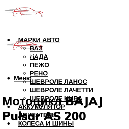
МАРКИ АВТО
ВАЗ
ЛАДА
ПЕЖО
РЕНО
Меню
ШЕВРОЛЕ ЛАНОС
ШЕВРОЛЕ ЛАЧЕТТИ
Мотоцикл BAJAJ
ШЕВРОЛЕ НИВА
АККУМУЛЯТОР
Pulsar AS 200
ДВИГАТЕЛЬ
КОЛЕСА И ШИНЫ