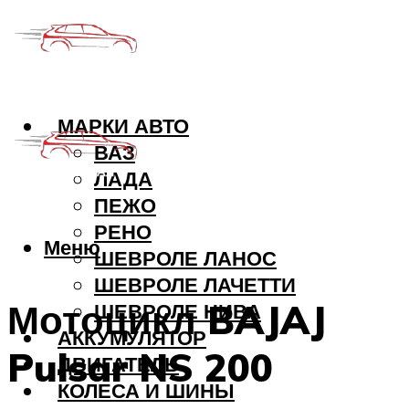
МАРКИ АВТО
ВАЗ
ЛАДА
ПЕЖО
РЕНО
Меню
ШЕВРОЛЕ ЛАНОС
ШЕВРОЛЕ ЛАЧЕТТИ
Мотоцикл BAJAJ
ШЕВРОЛЕ НИВА
АККУМУЛЯТОР
Pulsar NS 200
ДВИГАТЕЛЬ
КОЛЕСА И ШИНЫ