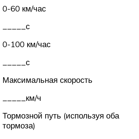
0-60 км/час
_____с
0-100 км/час
_____с
Максимальная скорость
_____км/ч
Тормозной путь (используя оба
тормоза)