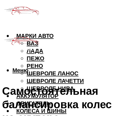
МАРКИ АВТО
ВАЗ
ЛАДА
ПЕЖО
РЕНО
Меню
ШЕВРОЛЕ ЛАНОС
ШЕВРОЛЕ ЛАЧЕТТИ
Самостоятельная
ШЕВРОЛЕ НИВА
АККУМУЛЯТОР
балансировка колес
ДВИГАТЕЛЬ
КОЛЕСА И ШИНЫ