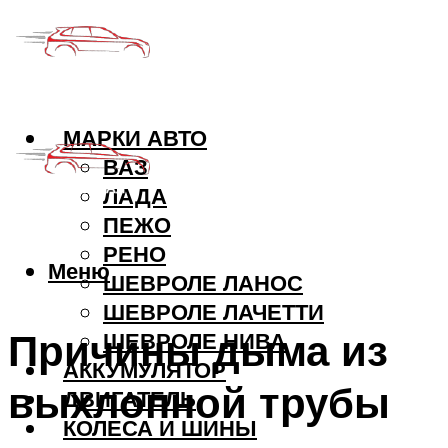
МАРКИ АВТО
ВАЗ
ЛАДА
ПЕЖО
РЕНО
Меню
ШЕВРОЛЕ ЛАНОС
ШЕВРОЛЕ ЛАЧЕТТИ
Причины дыма из
ШЕВРОЛЕ НИВА
АККУМУЛЯТОР
выхлопной трубы
ДВИГАТЕЛЬ
КОЛЕСА И ШИНЫ