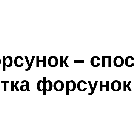
рсунок – спо
стка форсунок