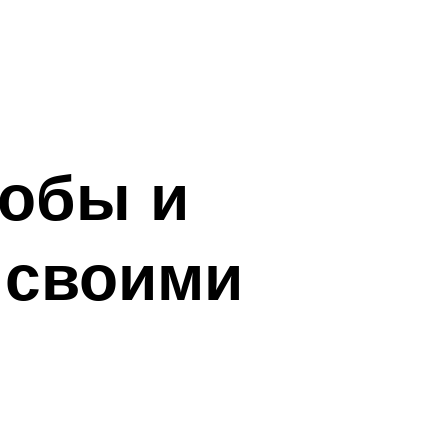
собы и
 своими