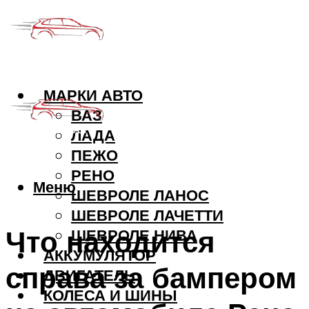
МАРКИ АВТО
ВАЗ
ЛАДА
ПЕЖО
РЕНО
Меню
ШЕВРОЛЕ ЛАНОС
ШЕВРОЛЕ ЛАЧЕТТИ
Что находится
ШЕВРОЛЕ НИВА
АККУМУЛЯТОР
справа за бампером
ДВИГАТЕЛЬ
КОЛЕСА И ШИНЫ