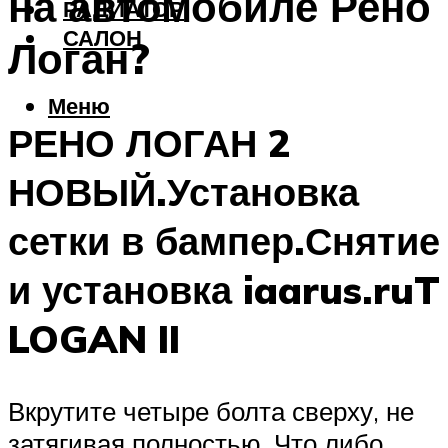
на автомобиле Рено
РАДИАТОР
САЛОН
Логан?
Меню
РЕНО ЛОГАН 2
НОВЫЙ.Установка
сетки в бампер.Снятие
и установка iaarus.ruT
LOGAN II
Вкрутите четыре болта сверху, не
затягивая полностью. Что либо