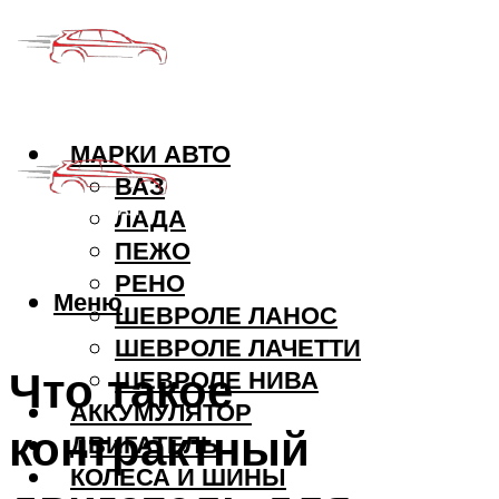
МАРКИ АВТО
ВАЗ
ЛАДА
ПЕЖО
РЕНО
Меню
ШЕВРОЛЕ ЛАНОС
ШЕВРОЛЕ ЛАЧЕТТИ
Что такое
ШЕВРОЛЕ НИВА
АККУМУЛЯТОР
контрактный
ДВИГАТЕЛЬ
КОЛЕСА И ШИНЫ