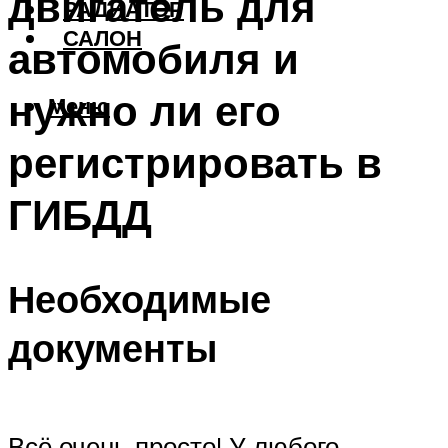
двигатель для
РАДИАТОР
САЛОН
автомобиля и
нужно ли его
Меню
регистрировать в
ГИБДД
Необходимые
документы
Всё очень просто! У любого