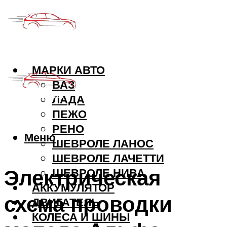
МАРКИ АВТО
ВАЗ
ЛАДА
ПЕЖО
РЕНО
Меню
ШЕВРОЛЕ ЛАНОС
ШЕВРОЛЕ ЛАЧЕТТИ
Электрическая
ШЕВРОЛЕ НИВА
АККУМУЛЯТОР
схема проводки
ДВИГАТЕЛЬ
КОЛЕСА И ШИНЫ