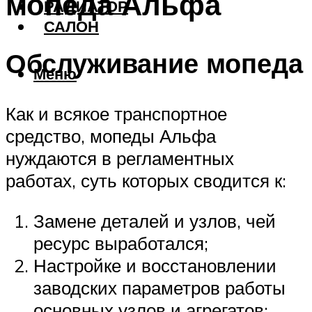
мопеда Альфа
РАДИАТОР
САЛОН
Обслуживание мопеда
Меню
Как и всякое транспортное
средство, мопеды Альфа
нуждаются в регламентных
работах, суть которых сводится к:
Замене деталей и узлов, чей
ресурс выработался;
Настройке и восстановлении
заводских параметров работы
основных узлов и агрегатов;