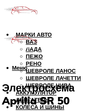
МАРКИ АВТО
ВАЗ
ЛАДА
ПЕЖО
РЕНО
Меню
ШЕВРОЛЕ ЛАНОС
ШЕВРОЛЕ ЛАЧЕТТИ
Электросхема
ШЕВРОЛЕ НИВА
АККУМУЛЯТОР
Aprilia SR 50
ДВИГАТЕЛЬ
КОЛЕСА И ШИНЫ