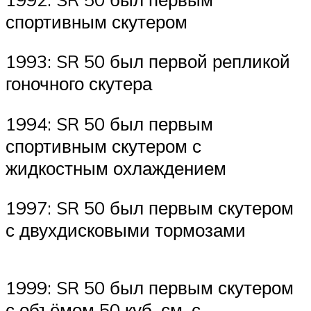
спортивным скутером
1993: SR 50 был первой репликой
гоночного скутера
1994: SR 50 был первым
спортивным скутером с
жидкостным охлаждением
1997: SR 50 был первым скутером
с двухдисковыми тормозами
1999: SR 50 был первым скутером
с объёмом 50 куб. см. с