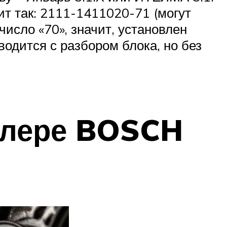
ит так: 2111-1411020-71 (могут
исло «70», значит, установлен
одится с разбором блока, но без
ллере BOSCH