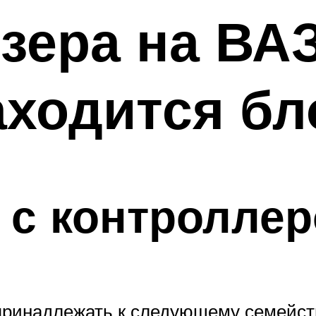
ера на ВАЗ
аходится бл
 с контролле
принадлежать к следующему семейств