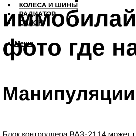
КОЛЕСА И ШИНЫ
иммобилайз
РАДИАТОР
САЛОН
фото где н
Меню
Манипуляции
Блок контроллера ВАЗ-2114 может 