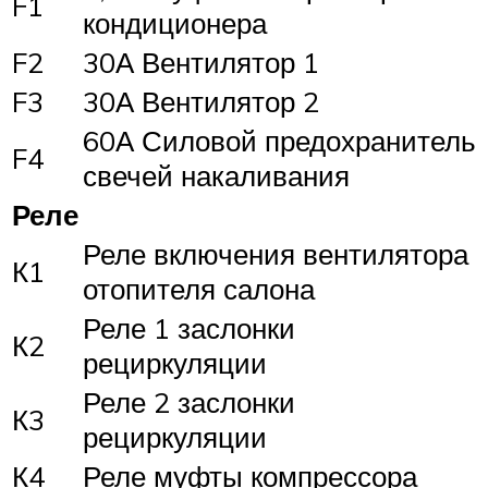
F1
кондиционера
F2
30А Вентилятор 1
F3
30А Вентилятор 2
60А Силовой предохранитель
F4
свечей накаливания
Реле
Реле включения вентилятора
К1
отопителя салона
Реле 1 заслонки
К2
рециркуляции
Реле 2 заслонки
К3
рециркуляции
К4
Реле муфты компрессора