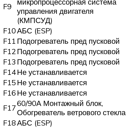
микропроцессорная система
F9
управления двигателя
(КМПСУД)
F10
АБС (ESP)
F11
Подогреватель пред пусковой
F12
Подогреватель пред пусковой
F13
Подогреватель пред пусковой
F14
Не устанавливается
F15
Не устанавливается
F16
Не устанавливается
60/90А Монтажный блок,
F17
Обогреватель ветрового стекла
F18
АБС (ESP)