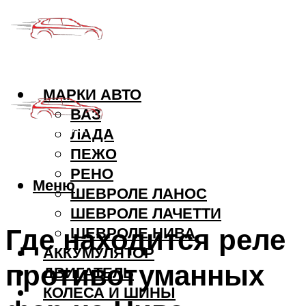
МАРКИ АВТО
ВАЗ
ЛАДА
ПЕЖО
РЕНО
Меню
ШЕВРОЛЕ ЛАНОС
ШЕВРОЛЕ ЛАЧЕТТИ
Где находится реле
ШЕВРОЛЕ НИВА
АККУМУЛЯТОР
противотуманных
ДВИГАТЕЛЬ
КОЛЕСА И ШИНЫ