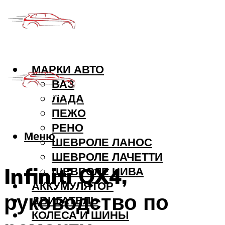
МАРКИ АВТО
ВАЗ
ЛАДА
ПЕЖО
РЕНО
Меню
ШЕВРОЛЕ ЛАНОС
ШЕВРОЛЕ ЛАЧЕТТИ
Infiniti QX4,
ШЕВРОЛЕ НИВА
АККУМУЛЯТОР
руководство по
ДВИГАТЕЛЬ
КОЛЕСА И ШИНЫ