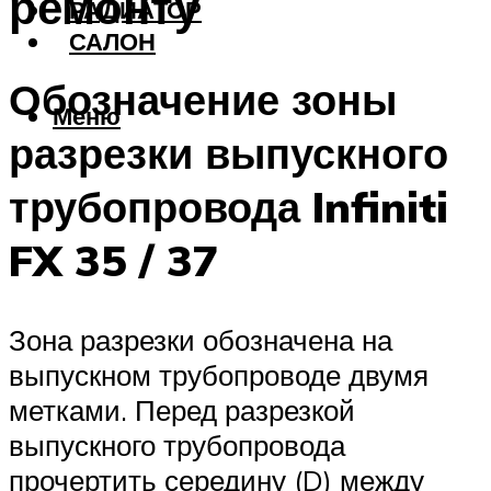
ремонту
РАДИАТОР
САЛОН
Обозначение зоны
Меню
разрезки выпускного
трубопровода Infiniti
FX 35 / 37
Зона разрезки обозначена на
выпускном трубопроводе двумя
метками. Перед разрезкой
выпускного трубопровода
прочертить середину (D) между