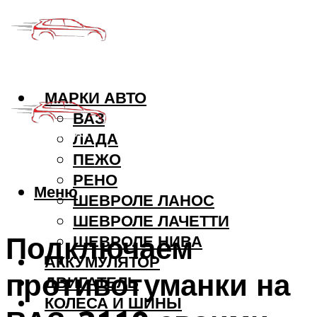
МАРКИ АВТО
ВАЗ
ЛАДА
ПЕЖО
РЕНО
Меню
ШЕВРОЛЕ ЛАНОС
ШЕВРОЛЕ ЛАЧЕТТИ
Подключаем
ШЕВРОЛЕ НИВА
АККУМУЛЯТОР
противотуманки на
ДВИГАТЕЛЬ
КОЛЕСА И ШИНЫ