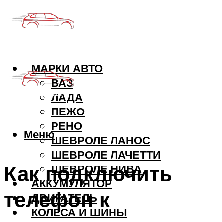
МАРКИ АВТО
ВАЗ
ЛАДА
ПЕЖО
РЕНО
Меню
ШЕВРОЛЕ ЛАНОС
ШЕВРОЛЕ ЛАЧЕТТИ
Как подключить
ШЕВРОЛЕ НИВА
АККУМУЛЯТОР
телефон к
ДВИГАТЕЛЬ
КОЛЕСА И ШИНЫ