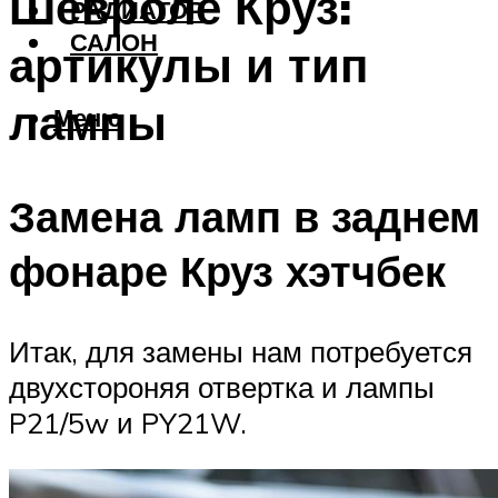
Шевроле Круз:
РАДИАТОР
САЛОН
артикулы и тип
лампы
Меню
Замена ламп в заднем
фонаре Круз хэтчбек
Итак, для замены нам потребуется
двухстороняя отвертка и лампы
P21/5w и PY21W.