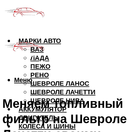
МАРКИ АВТО
ВАЗ
ЛАДА
ПЕЖО
РЕНО
Меню
ШЕВРОЛЕ ЛАНОС
ШЕВРОЛЕ ЛАЧЕТТИ
Меняем топливный
ШЕВРОЛЕ НИВА
АККУМУЛЯТОР
фильтр на Шевроле
ДВИГАТЕЛЬ
КОЛЕСА И ШИНЫ