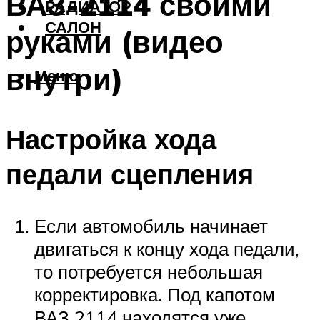
ВАЗ-2114 своими
РАДИАТОР
САЛОН
руками (видео
внутри)
Меню
Настройка хода
педали сцепления
Если автомобиль начинает
двигаться к концу хода педали,
то потребуется небольшая
корректировка. Под капотом
ВАЗ 2114 находятся уже