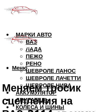
МАРКИ АВТО
ВАЗ
ЛАДА
ПЕЖО
РЕНО
Меню
ШЕВРОЛЕ ЛАНОС
ШЕВРОЛЕ ЛАЧЕТТИ
Меняем тросик
ШЕВРОЛЕ НИВА
АККУМУЛЯТОР
сцепления на
ДВИГАТЕЛЬ
КОЛЕСА И ШИНЫ