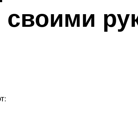
n своими ру
т: