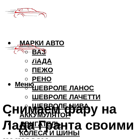
МАРКИ АВТО
ВАЗ
ЛАДА
ПЕЖО
РЕНО
Меню
ШЕВРОЛЕ ЛАНОС
ШЕВРОЛЕ ЛАЧЕТТИ
Снимаем фару на
ШЕВРОЛЕ НИВА
АККУМУЛЯТОР
Лада Гранта своими
ДВИГАТЕЛЬ
КОЛЕСА И ШИНЫ