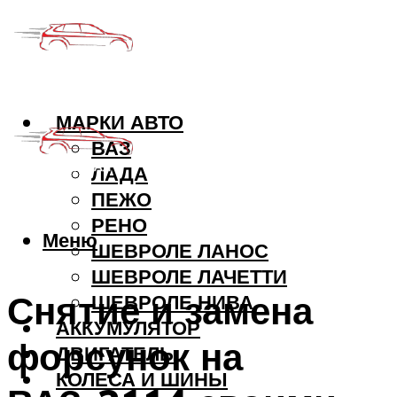
МАРКИ АВТО
ВАЗ
ЛАДА
ПЕЖО
РЕНО
Меню
ШЕВРОЛЕ ЛАНОС
ШЕВРОЛЕ ЛАЧЕТТИ
Снятие и замена
ШЕВРОЛЕ НИВА
АККУМУЛЯТОР
форсунок на
ДВИГАТЕЛЬ
КОЛЕСА И ШИНЫ