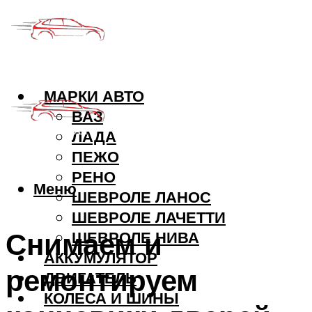
МАРКИ АВТО
ВАЗ
ЛАДА
ПЕЖО
РЕНО
Меню
ШЕВРОЛЕ ЛАНОС
ШЕВРОЛЕ ЛАЧЕТТИ
Снимаем и
ШЕВРОЛЕ НИВА
АККУМУЛЯТОР
ремонтируем
ДВИГАТЕЛЬ
КОЛЕСА И ШИНЫ