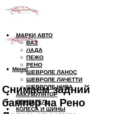
МАРКИ АВТО
ВАЗ
ЛАДА
ПЕЖО
РЕНО
Меню
ШЕВРОЛЕ ЛАНОС
ШЕВРОЛЕ ЛАЧЕТТИ
Снимаем задний
ШЕВРОЛЕ НИВА
АККУМУЛЯТОР
бампер на Рено
ДВИГАТЕЛЬ
КОЛЕСА И ШИНЫ