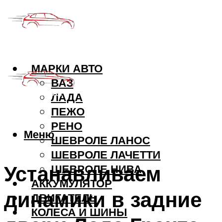
МАРКИ АВТО
ВАЗ
ЛАДА
ПЕЖО
РЕНО
Меню
ШЕВРОЛЕ ЛАНОС
ШЕВРОЛЕ ЛАЧЕТТИ
Устанавливаем
ШЕВРОЛЕ НИВА
АККУМУЛЯТОР
динамики в задние
ДВИГАТЕЛЬ
КОЛЕСА И ШИНЫ