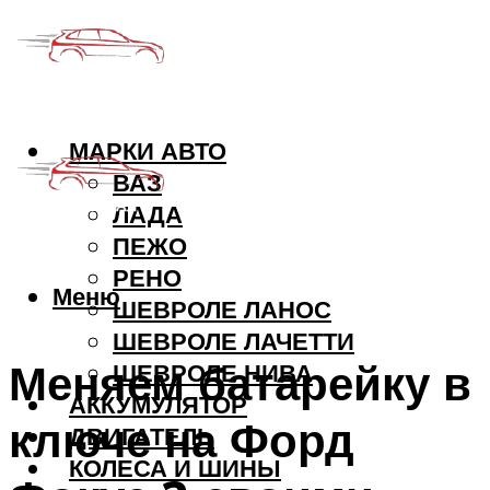
МАРКИ АВТО
ВАЗ
ЛАДА
ПЕЖО
РЕНО
Меню
ШЕВРОЛЕ ЛАНОС
ШЕВРОЛЕ ЛАЧЕТТИ
Меняем батарейку в
ШЕВРОЛЕ НИВА
АККУМУЛЯТОР
ключе на Форд
ДВИГАТЕЛЬ
КОЛЕСА И ШИНЫ