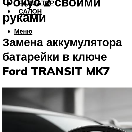
Фокус 2 своими
РАДИАТОР
САЛОН
руками
Меню
Замена аккумулятора
батарейки в ключе
Ford TRANSIT MK7