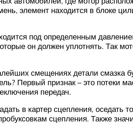
ных автомобилей, где мотор располо
ень, элемент находится в блоке цили
аходится под определенным давлением
которые он должен уплотнять. Так мо
лейших смещениях детали смазка буд
ль? Первый признак – это потеки мас
реключения передач.
падать в картер сцепления, оседать т
 пробуксовкам сцепления. Также знач