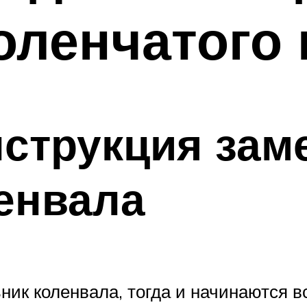
оленчатого 
струкция зам
енвала
ьник коленвала, тогда и начинаются 