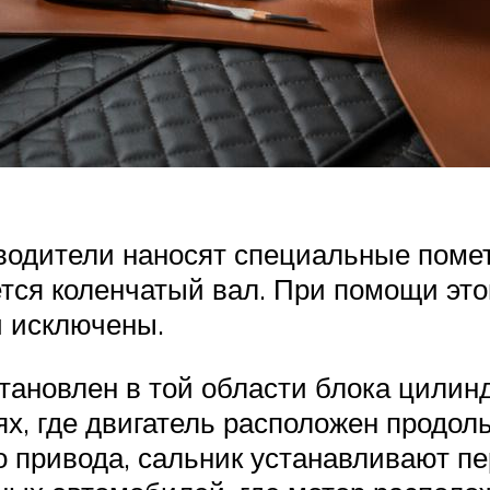
водители наносят специальные помет
ется коленчатый вал. При помощи э
и исключены.
ановлен в той области блока цилинд
х, где двигатель расположен продоль
о привода, сальник устанавливают п