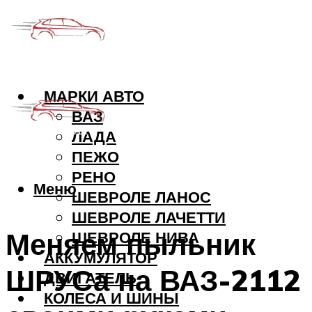
МАРКИ АВТО
ВАЗ
ЛАДА
ПЕЖО
РЕНО
Меню
ШЕВРОЛЕ ЛАНОС
ШЕВРОЛЕ ЛАЧЕТТИ
Меняем пыльник
ШЕВРОЛЕ НИВА
АККУМУЛЯТОР
ШРУСа на ВАЗ-2112
ДВИГАТЕЛЬ
КОЛЕСА И ШИНЫ