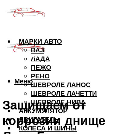
МАРКИ АВТО
ВАЗ
ЛАДА
ПЕЖО
РЕНО
Меню
ШЕВРОЛЕ ЛАНОС
ШЕВРОЛЕ ЛАЧЕТТИ
Защищаем от
ШЕВРОЛЕ НИВА
АККУМУЛЯТОР
коррозии днище
ДВИГАТЕЛЬ
КОЛЕСА И ШИНЫ