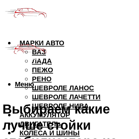
МАРКИ АВТО
ВАЗ
ЛАДА
ПЕЖО
РЕНО
Меню
ШЕВРОЛЕ ЛАНОС
ШЕВРОЛЕ ЛАЧЕТТИ
Выбираем какие
ШЕВРОЛЕ НИВА
АККУМУЛЯТОР
лучше стойки
ДВИГАТЕЛЬ
КОЛЕСА И ШИНЫ