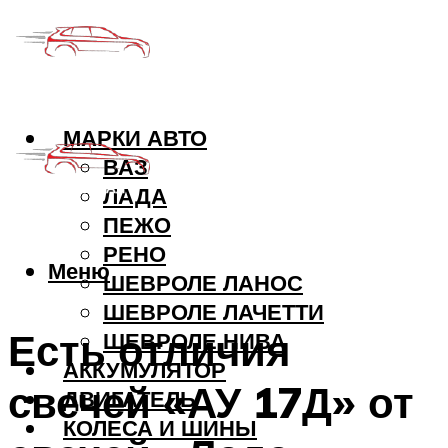
МАРКИ АВТО
ВАЗ
ЛАДА
ПЕЖО
РЕНО
Меню
ШЕВРОЛЕ ЛАНОС
ШЕВРОЛЕ ЛАЧЕТТИ
Есть отличия
ШЕВРОЛЕ НИВА
АККУМУЛЯТОР
свечей «АУ 17Д» от
ДВИГАТЕЛЬ
КОЛЕСА И ШИНЫ