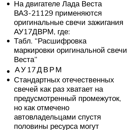
На двигателе Лада Веста
ВАЗ-21129 применяются
оригинальные свечи зажигания
АУ17ДВРМ, где:
Табл. “Расшифровка
маркировки оригинальной свечи
Веста”
А
У
17
Д
В
Р
М
Стандартных отечественных
свечей как раз хватает на
предусмотренный промежуток,
но как отмечено
автовладельцами спустя
половины ресурса могут