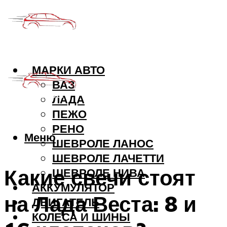
МАРКИ АВТО
ВАЗ
ЛАДА
ПЕЖО
РЕНО
Меню
ШЕВРОЛЕ ЛАНОС
ШЕВРОЛЕ ЛАЧЕТТИ
Какие свечи стоят
ШЕВРОЛЕ НИВА
АККУМУЛЯТОР
на Лада Веста: 8 и
ДВИГАТЕЛЬ
КОЛЕСА И ШИНЫ