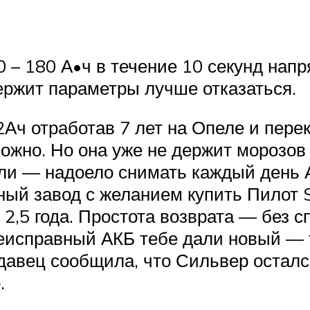
 – 180 А•ч в течение 10 секунд напр
ержит параметры лучше отказаться.
2Ач отработав 7 лет на Опеле и пере
 можно. Но она уже не держит морозо
али — надоело снимать каждый день А
ный завод с желанием купить Пилот S
я 2,5 года. Простота возврата — без 
неисправный АКБ тебе дали новый — т
давец сообщила, что Сильвер осталс
.