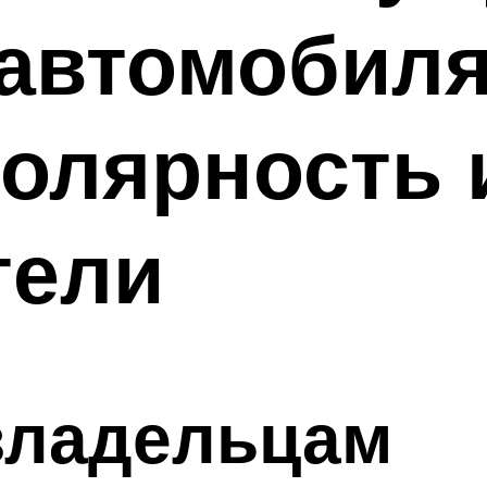
 автомобиля
олярность 
тели
владельцам