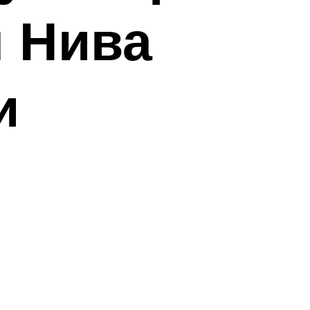
 Нива
и