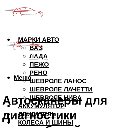
МАРКИ АВТО
ВАЗ
ЛАДА
ПЕЖО
РЕНО
Меню
ШЕВРОЛЕ ЛАНОС
ШЕВРОЛЕ ЛАЧЕТТИ
Автосканеры для
ШЕВРОЛЕ НИВА
АККУМУЛЯТОР
диагностики
ДВИГАТЕЛЬ
КОЛЕСА И ШИНЫ