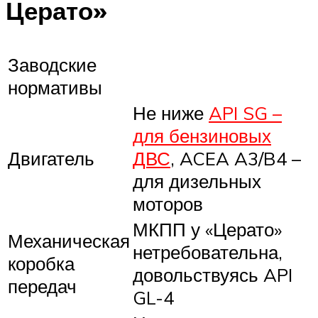
Церато»
Заводские
нормативы
Не ниже
API SG –
для бензиновых
Двигатель
ДВС
, ACEA A3/B4 –
для дизельных
моторов
МКПП у «Церато»
Механическая
нетребовательна,
коробка
довольствуясь API
передач
GL-4