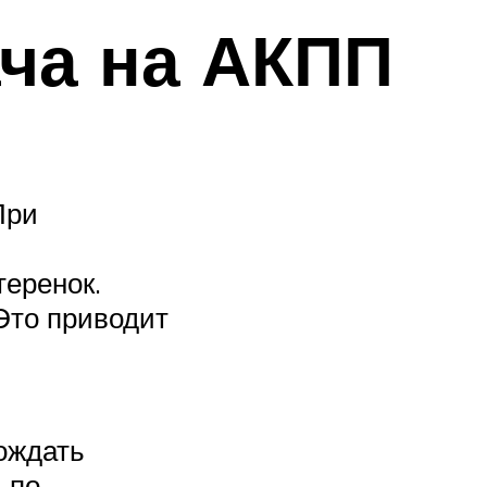
ача на АКПП
При
теренок.
Это приводит
дождать
 по