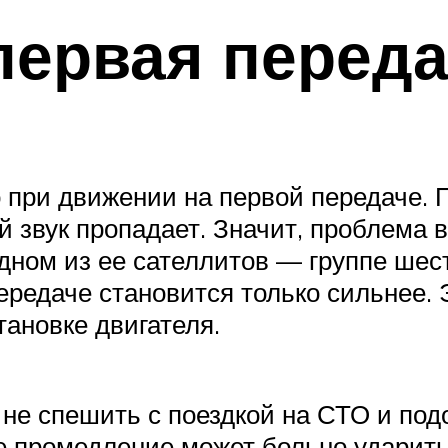
первая перед
о при движении на первой передаче. 
 звук пропадает. Значит, проблема в
одном из ее сателлитов — группе шес
редаче становится только сильнее. 
ановке двигателя.
 не спешить с поездкой на СТО и по
ое промедление может больно ударить