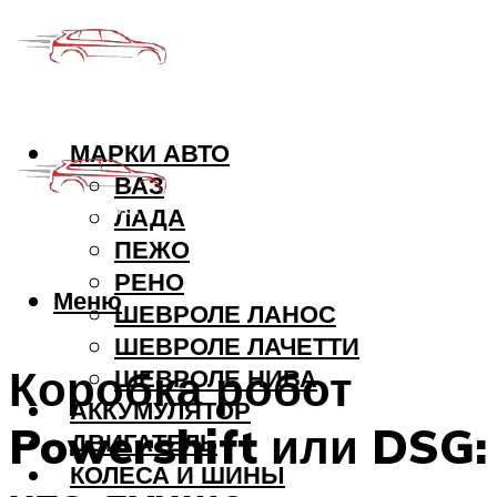
МАРКИ АВТО
ВАЗ
ЛАДА
ПЕЖО
РЕНО
Меню
ШЕВРОЛЕ ЛАНОС
ШЕВРОЛЕ ЛАЧЕТТИ
Коробка робот
ШЕВРОЛЕ НИВА
АККУМУЛЯТОР
Powershift или DSG:
ДВИГАТЕЛЬ
КОЛЕСА И ШИНЫ