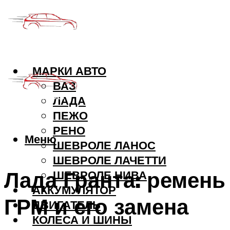
МАРКИ АВТО
ВАЗ
ЛАДА
ПЕЖО
РЕНО
Меню
ШЕВРОЛЕ ЛАНОС
ШЕВРОЛЕ ЛАЧЕТТИ
Лада Гранта: ремень
ШЕВРОЛЕ НИВА
АККУМУЛЯТОР
ГРМ и его замена
ДВИГАТЕЛЬ
КОЛЕСА И ШИНЫ