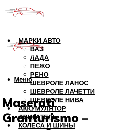
МАРКИ АВТО
ВАЗ
ЛАДА
ПЕЖО
РЕНО
Меню
ШЕВРОЛЕ ЛАНОС
ШЕВРОЛЕ ЛАЧЕТТИ
Maserati
ШЕВРОЛЕ НИВА
АККУМУЛЯТОР
Granturismo –
ДВИГАТЕЛЬ
КОЛЕСА И ШИНЫ