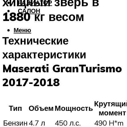
хищный зверь в
РАДИАТОР
САЛОН
1880 кг весом
Меню
Технические
характеристики
Maserati GranTurismo
2017-2018
Крутящи
Тип
Объем
Мощность
момент
Бензин
4.7 л
450 л.с.
490 H*m