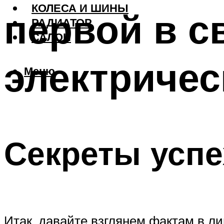
КОЛЕСА И ШИНЫ
первой в с
РАДИАТОР
САЛОН
электричес
Меню
Секреты успе
Итак, давайте взглянем фактам в ли