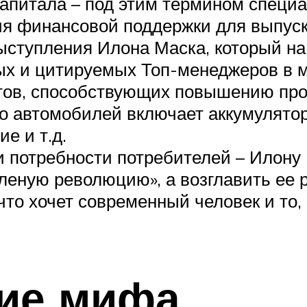
апитала – под этим термином специ
я финансовой поддержки для выпуска
ыступления Илона Маска, который на
ых и цитируемых Топ-менеджеров в м
тов, способствующих повышению пр
о автомобилей включает аккумулятор
е и т.д.
 потребности потребителей – Илону 
еную революцию», а возглавить ее р
 что хочет современный человек и то,
ие мифа