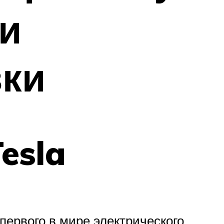
ии
вки
esla
 первого в мире электрического