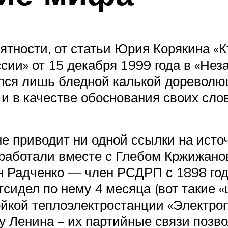
оятности, от статьи Юрия Корякина «
ии» от 15 декабря 1999 года в «Неза
лся лишь бледной калькой дореволю
 и в качестве обоснования своих сл
не приводит ни одной ссылки на источ
 работали вместе с Глебом Кржижано
 Радченко — член РСДРП с 1898 года
сидел по нему 4 месяца (вот такие 
йкой теплоэлектростанции «Электроп
у Ленина – их партийные связи позво