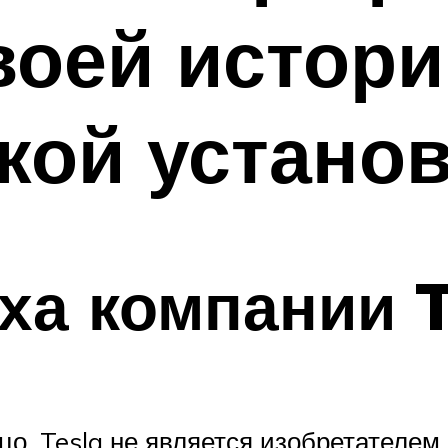
воей истор
кой устано
ха компании T
цо. Tesla не является изобретателем