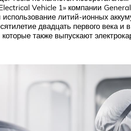
ectrical Vehicle 1» компании General
 и использование литий-ионных аккум
есятилетие двадцать первого века и 
 которые также выпускают электрокар