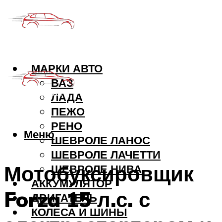
МАРКИ АВТО
ВАЗ
ЛАДА
ПЕЖО
РЕНО
Меню
ШЕВРОЛЕ ЛАНОС
ШЕВРОЛЕ ЛАЧЕТТИ
Мотобуксировщик
ШЕВРОЛЕ НИВА
АККУМУЛЯТОР
Forza 15 л.с. с
ДВИГАТЕЛЬ
КОЛЕСА И ШИНЫ