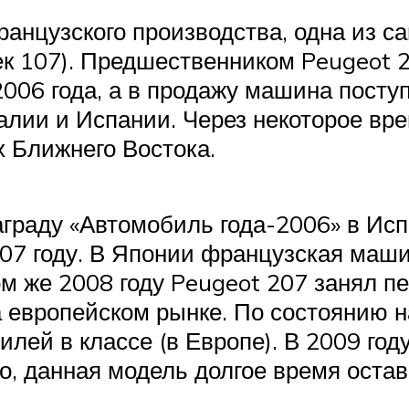
ранцузского производства, одна из 
ек 107). Предшественником Peugeot 
006 года, а в продажу машина посту
алии и Испании. Через некоторое вр
х Ближнего Востока.
граду «Автомобиль года-2006» в Ис
007 году. В Японии французская маш
м же 2008 году Peugeot 207 занял п
европейском рынке. По состоянию на
ей в классе (в Европе). В 2009 году
го, данная модель долгое время оста