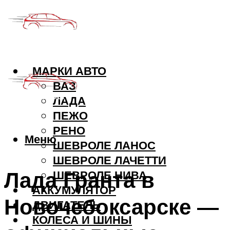
МАРКИ АВТО
ВАЗ
ЛАДА
ПЕЖО
РЕНО
Меню
ШЕВРОЛЕ ЛАНОС
ШЕВРОЛЕ ЛАЧЕТТИ
Лада Гранта в
ШЕВРОЛЕ НИВА
АККУМУЛЯТОР
Новочебоксарске —
ДВИГАТЕЛЬ
КОЛЕСА И ШИНЫ