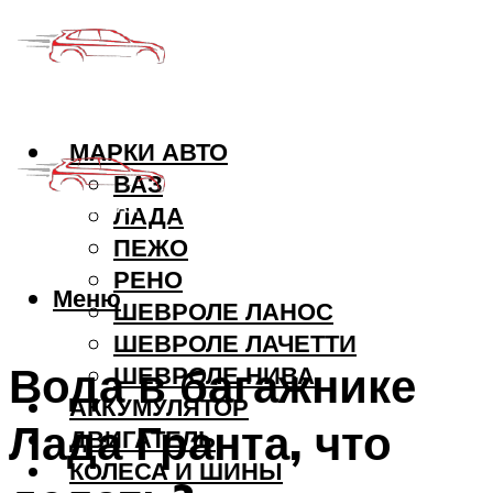
МАРКИ АВТО
ВАЗ
ЛАДА
ПЕЖО
РЕНО
Меню
ШЕВРОЛЕ ЛАНОС
ШЕВРОЛЕ ЛАЧЕТТИ
Вода в багажнике
ШЕВРОЛЕ НИВА
АККУМУЛЯТОР
Лада Гранта, что
ДВИГАТЕЛЬ
КОЛЕСА И ШИНЫ