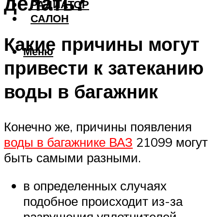
делать?
РАДИАТОР
САЛОН
Какие причины могут
Меню
привести к затеканию
воды в багажник
Конечно же, причины появления
воды в багажнике ВАЗ
21099 могут
быть самыми разными.
в определенных случаях
подобное происходит из-за
разрушения уплотнителей,