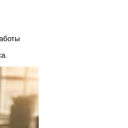
работы
а.