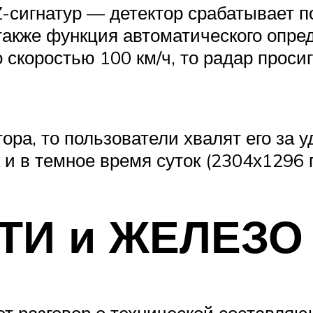
-сигнатур — детектор срабатывает по
 также функция автоматического опр
скоростью 100 км/ч, то радар просиг
ора, то пользователи хвалят его за 
 и в темное время суток (2304х1296 п
И и ЖЕЛЕЗО
т разговор о технической составляю