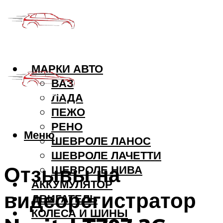
МАРКИ АВТО
ВАЗ
ЛАДА
ПЕЖО
РЕНО
Меню
ШЕВРОЛЕ ЛАНОС
ШЕВРОЛЕ ЛАЧЕТТИ
Отзывы на
ШЕВРОЛЕ НИВА
АККУМУЛЯТОР
видеорегистратор
ДВИГАТЕЛЬ
КОЛЕСА И ШИНЫ