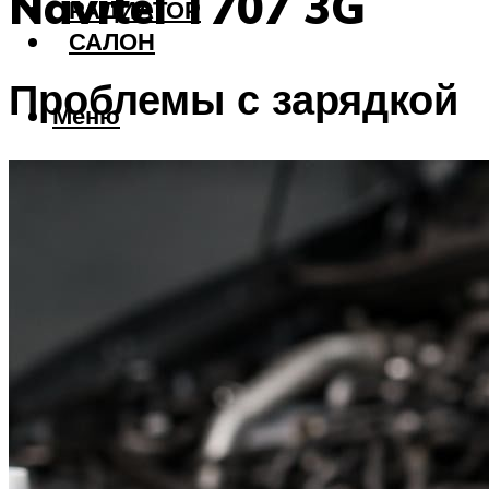
Navitel T707 3G
РАДИАТОР
САЛОН
Проблемы с зарядкой
Меню