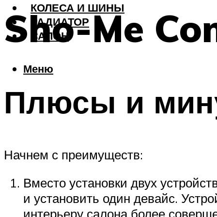
КОЛЕСА И ШИНЫ
Sho-Me Co
РАДИАТОР
САЛОН
Меню
Плюсы и мин
Начнем с преимуществ:
Вместо установки двух устройст
и установить один девайс. Устро
интерьеру салона более соверше