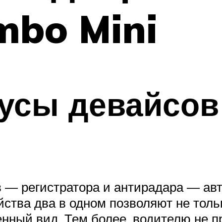
mbo Mini
усы девайсов
в — регистратора и антирадара — ав
йства два в одном позволяют не толь
нный вид. Тем более, водителю не п