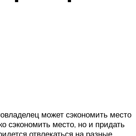
товладелец может сэкономить место
ко сэкономить место, но и придать
ридется отвлекаться на разные